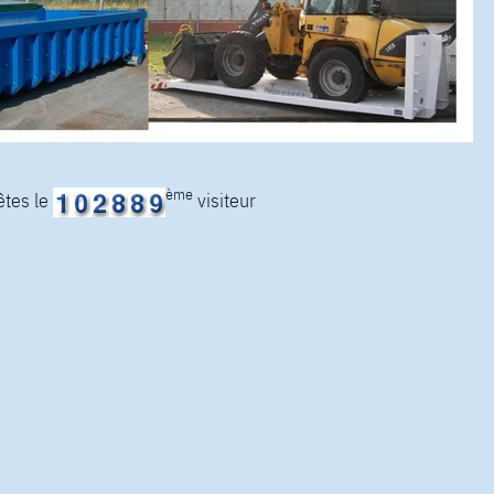
ème
êtes le
visiteur